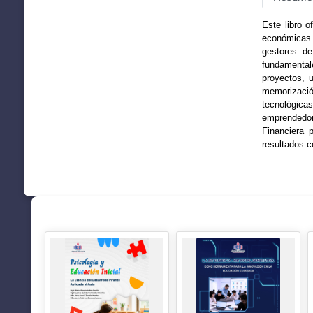
Este libro o
económicas 
gestores de
fundamental
proyectos, u
memorizació
tecnológica
emprendedor
Financiera 
resultados c
SUGERENCIAS