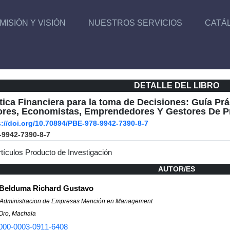
MISIÓN Y VISIÓN
NUESTROS SERVICIOS
CATÁ
DETALLE DEL LIBRO
ica Financiera para la toma de Decisiones: Guía Prá
res, Economistas, Emprendedores Y Gestores De P
s://doi.org/10.70894/PBE-978-9942-7390-8-7
-9942-7390-8-7
rtículos Producto de Investigación
AUTOR/ES
Belduma Richard Gustavo
 Administracion de Empresas Mención en Management
 Oro, Machala
000-0003-0911-6408