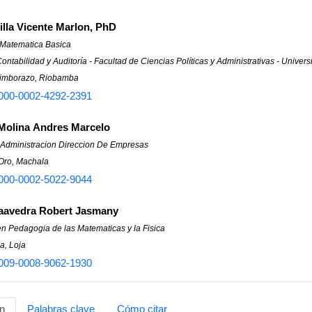
Villa Vicente Marlon, PhD
 Matematica Basica
ontabilidad y Auditoría - Facultad de Ciencias Políticas y Administrativas - Univ
himborazo, Riobamba
000-0002-4292-2391
Molina Andres Marcelo
 Administracion Direccion De Empresas
 Oro, Machala
000-0002-5022-9044
aavedra Robert Jasmany
n Pedagogia de las Matematicas y la Fisica
a, Loja
009-0008-9062-1930
n
Palabras clave
Cómo citar