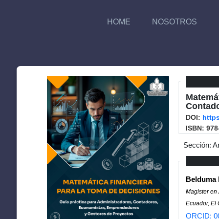
HOME
NOSOTROS
Matemát
Contado
DOI:
http
ISBN: 978
Sección: A
Belduma 
Magister en
Ecuador, El
ORCID: 0