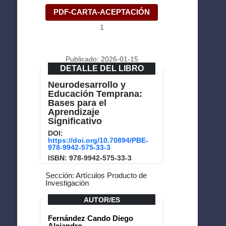
PDF-CARTA-ACEPTACIÓN
1
Publicado: 2026-01-15
DETALLE DEL LIBRO
Neurodesarrollo y
Educación Temprana:
Bases para el
Aprendizaje
Significativo
DOI:
https://doi.org/10.70894/PBE-
978-9942-575-33-3
ISBN: 978-9942-575-33-3
Sección: Artículos Producto de
Investigación
AUTOR/ES
Fernández Cando Diego
Alejandro