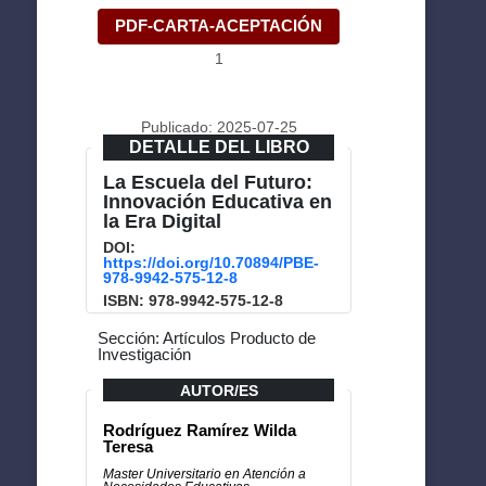
PDF-CARTA-ACEPTACIÓN
1
Publicado: 2025-07-25
DETALLE DEL LIBRO
La Escuela del Futuro:
Innovación Educativa en
la Era Digital
DOI:
https://doi.org/10.70894/PBE-
978-9942-575-12-8
ISBN: 978-9942-575-12-8
Sección: Artículos Producto de
Investigación
AUTOR/ES
Rodríguez Ramírez Wilda
Teresa
Master Universitario en Atención a