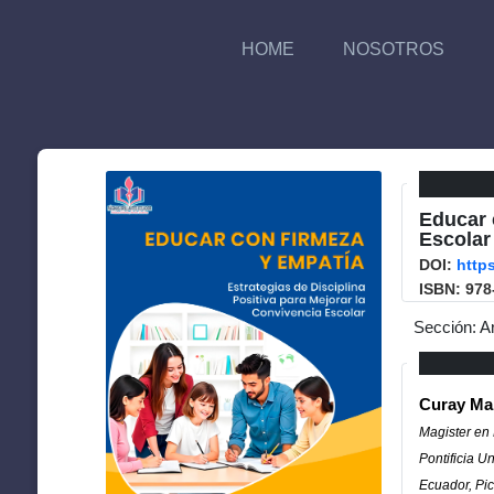
HOME
NOSOTROS
Educar 
Escolar
DOI:
http
ISBN: 978
Sección: A
Curay Ma
Magister en
Pontificia U
Ecuador, Pic