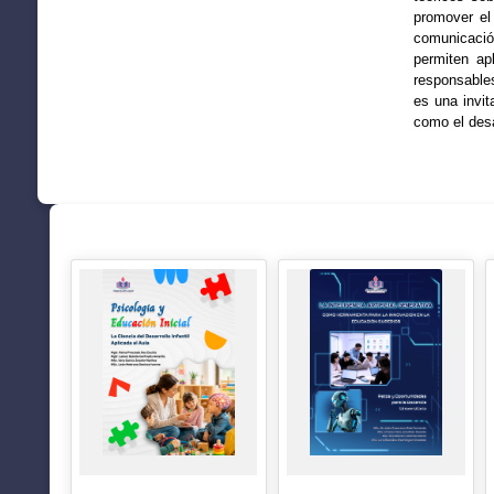
promover el
comunicació
permiten apl
responsables
es una invit
como el desa
SUGERENCIAS