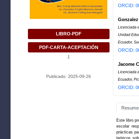
ORCID: 0
Gonzalez 
Licenciada 
LIBRO-PDF
Unidad Educ
Ecuador, Su
PDF-CARTA-ACEPTACIÓN
ORCID: 0
1
Jacome C
Licenciada 
Publicado: 2025-09-26
Ecuador, Pic
ORCID: 0
Resume
Este libro p
escolar res
prácticas pa
teóricos sob