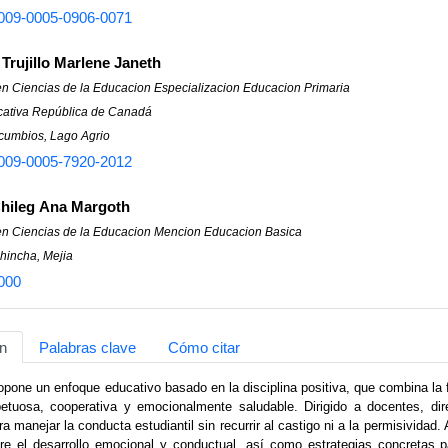
009-0005-0906-0071
Trujillo Marlene Janeth
en Ciencias de la Educacion Especializacion Educacion Primaria
ativa República de Canadá
cumbios, Lago Agrio
009-0005-7920-2012
hileg Ana Margoth
en Ciencias de la Educacion Mencion Educacion Basica
hincha, Mejia
000
n
Palabras clave
Cómo citar
ropone un enfoque educativo basado en la disciplina positiva, que combina la
petuosa, cooperativa y emocionalmente saludable. Dirigido a docentes, dire
ra manejar la conducta estudiantil sin recurrir al castigo ni a la permisividad
re el desarrollo emocional y conductual, así como estrategias concretas par