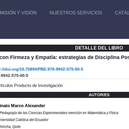
MISIÓN Y VISIÓN
NUESTROS SERVICIOS
CATÁ
DETALLE DEL LIBRO
con Firmeza y Empatía: estrategias de Disciplina Pos
s://doi.org/10.70894/PBE-978-9942-575-00-5
-9942-575-00-5
rtículos Producto de Investigación
AUTOR/ES
inato Marco Alexander
 Pedagogía de las Ciencias Experimentales mención en Matemática y Física
niversidad Católica del Ecuador
hincha, Quito