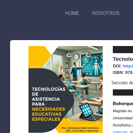
HOME
NOSOTROS
Tecnolo
DOI:
http
ISBN: 978
Sección: A
Bohorque
Magister en
Universidad
Rumiñahui, 
ORCID: 0