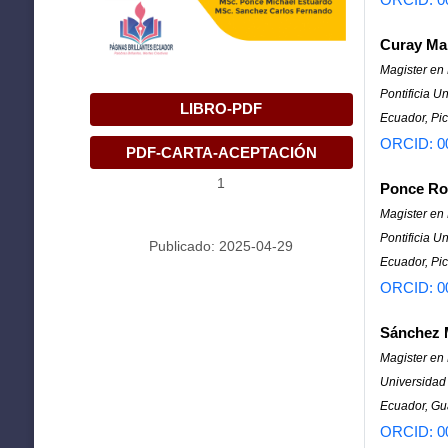
Curay Ma
Magister en
Pontificia U
LIBRO-PDF
Ecuador, Pic
ORCID: 0
PDF-CARTA-ACEPTACIÓN
1
Ponce Ro
Magister en
Pontificia U
Publicado: 2025-04-29
Ecuador, Pic
ORCID: 0
Sánchez M
Magister en
Universida
Ecuador, Gu
ORCID: 0