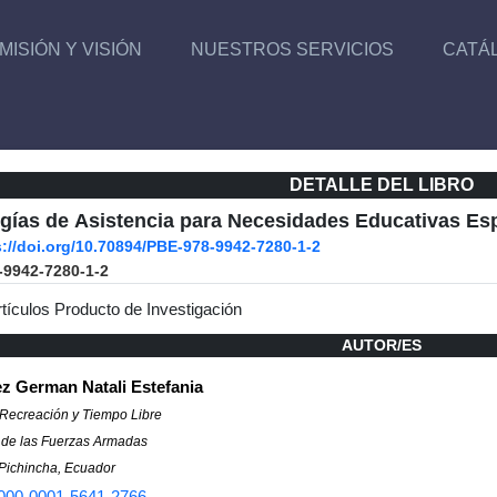
MISIÓN Y VISIÓN
NUESTROS SERVICIOS
CATÁ
DETALLE DEL LIBRO
gías de Asistencia para Necesidades Educativas Es
s://doi.org/10.70894/PBE-978-9942-7280-1-2
-9942-7280-1-2
rtículos Producto de Investigación
AUTOR/ES
z German Natali Estefania
 Recreación y Tiempo Libre
 de las Fuerzas Armadas
Pichincha, Ecuador
000-0001-5641-2766