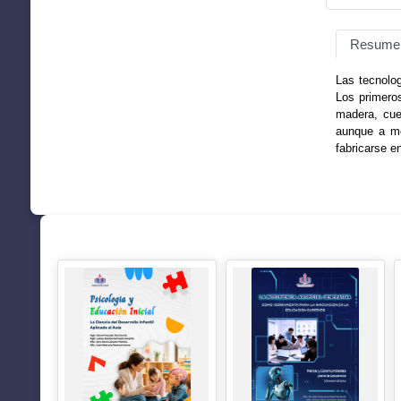
Resume
Las tecnolog
Los primeros
madera, cuer
aunque a me
fabricarse e
SUGERENCIAS