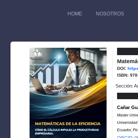
HOME
NOSOTROS
Matemát
DOI:
http
ISBN: 978
Sección: A
Cañar Gu
Master Unive
Universidad
Ecuador, Pic
ORCID: 0