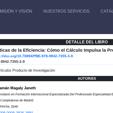
MISIÓN Y VISIÓN
NUESTROS SERVICIOS
CATÁ
DETALLE DEL LIBRO
icas de la Eficiencia: Cómo el Cálculo Impulsa la P
s://doi.org/10.70894/PBE-978-9942-7355-3-9
-9942-7355-3-9
rtículos Producto de Investigación
AUTOR/ES
amán Magaly Janeth
rsitario en Formación Internacional Especializada Del Profesorado Especialidad 
 Complutense de Madrid
hincha, Quito
009-0008-3926-3891