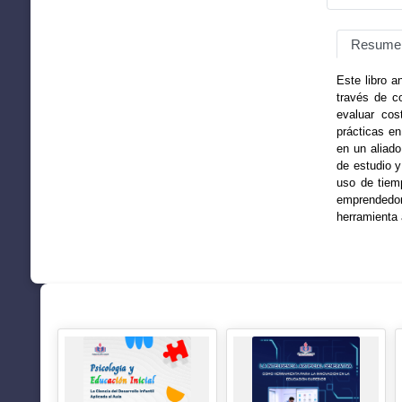
Resume
Este libro a
través de c
evaluar cos
prácticas en
en un aliad
de estudio y
uso de tiemp
emprendedor
herramienta 
SUGERENCIAS