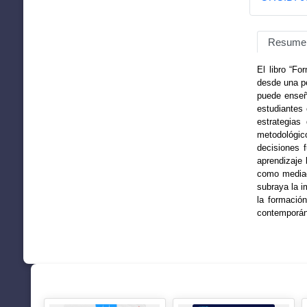
Resume
El libro “Fo
desde una pe
puede enseñ
estudiantes 
estrategias
metodológico
decisiones 
aprendizaje 
como mediado
subraya la i
la formació
contemporá
SUGERENCIAS