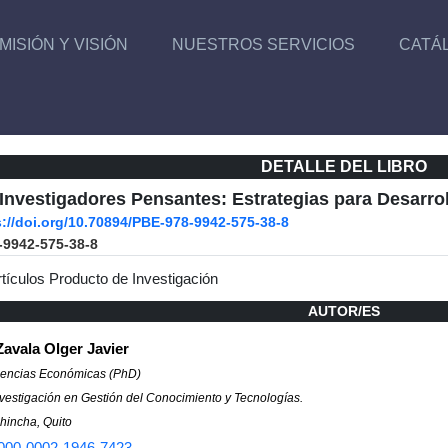
MISIÓN Y VISIÓN
NUESTROS SERVICIOS
CATÁ
DETALLE DEL LIBRO
Investigadores Pensantes: Estrategias para Desarrol
s://doi.org/10.70894/PBE-978-9942-575-38-8
-9942-575-38-8
rtículos Producto de Investigación
AUTOR/ES
avala Olger Javier
iencias Económicas (PhD)
vestigación en Gestión del Conocimiento y Tecnologías.
hincha, Quito
000-0002-1946-7423