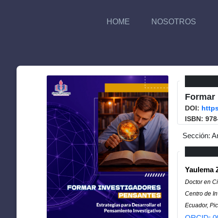
HOME
NOSOTROS
Formar 
DOI:
http
ISBN: 978
Sección: A
Yaulema Z
Doctor en C
Centro de In
Ecuador, Pic
ORCID: 0