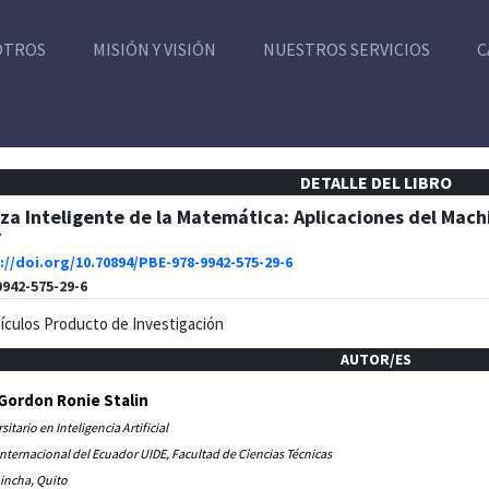
OTROS
MISIÓN Y VISIÓN
NUESTROS SERVICIOS
C
DETALLE DEL LIBRO
a Inteligente de la Matemática: Aplicaciones del Machi
r
://doi.org/10.70894/PBE-978-9942-575-29-6
9942-575-29-6
tículos Producto de Investigación
AUTOR/ES
Gordon Ronie Stalin
itario en Inteligencia Artificial
nternacional del Ecuador UIDE, Facultad de Ciencias Técnicas
incha, Quito