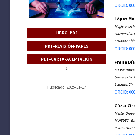
ORCID: 000
López Men
Magister en I
LIBRO-PDF
Universidad 
Ecuador, Ch
PDF-REVISIÓN-PARES
ORCID: 000
PDF-CARTA-ACEPTACIÓN
Freire Dí
1
Master Unive
Universidad 
Ecuador, Ch
Publicado: 2025-11-27
ORCID: 000
Cózar Cis
Master Univer
MINEDEC - Es
Macas, Moron