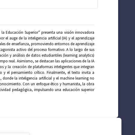
en la Educación Superior” presenta una visión innovadora
l auge de la inteligencia artificial (IA) y el aprendizaje
nales de enseñanza, promoviendo entornos de aprendizaje
agonista activo del proceso formativo. A lo largo de sus
ión y análisis de datos estudiantiles (learning analytics)
iempo real. Asimismo, se destacan las aplicaciones de la IA
s y la creación de plataformas inteligentes que integran
 y el pensamiento crítico. Finalmente, el texto invita a
 donde la inteligencia artificial y el machine learning no
 conocimiento. Con un enfoque ético y humanista, la obra
tividad pedagógica, impulsando una educación superior