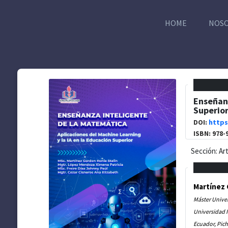
HOME
NOS
Enseñanz
Superio
DOI:
https
ISBN: 978-
Sección: Ar
Martínez 
Máster Univers
Universidad I
Ecuador, Pich