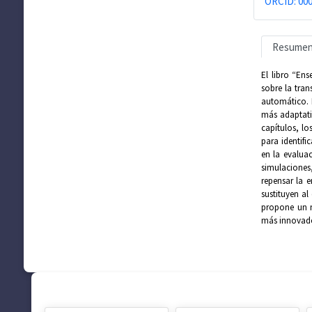
ORCID: 000
Resume
El libro “En
sobre la tran
automático. 
más adaptati
capítulos, lo
para identifi
en la evalua
simulaciones
repensar la e
sustituyen a
propone un n
más innovador
SUGERENCIAS