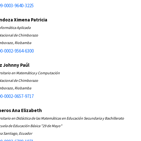
9-0003-9640-3225
doza Ximena Patricia
nformática Aplicada
Nacional de Chimborazo
imborazo, Riobamba
0-0002-9564-6300
az Johnny Paúl
rsitario en Matemática y Computación
Nacional de Chimborazo
imborazo, Riobamba
0-0002-0657-9717
neros Ana Elizabeth
sitario en Didáctica de las Matemáticas en Educación Secundaria y Bachillerato
cuela de Educación Básica "29 de Mayo"
a Santiago, Ecuador