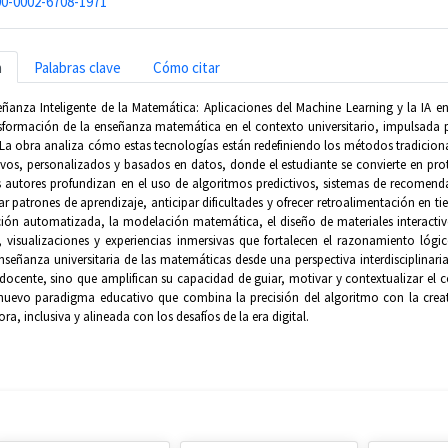
0-0002-6708-1971
n
Palabras clave
Cómo citar
señanza Inteligente de la Matemática: Aplicaciones del Machine Learning y la IA 
sformación de la enseñanza matemática en el contexto universitario, impulsada por e
La obra analiza cómo estas tecnologías están redefiniendo los métodos tradicio
vos, personalizados y basados en datos, donde el estudiante se convierte en prot
s autores profundizan en el uso de algoritmos predictivos, sistemas de recomendac
car patrones de aprendizaje, anticipar dificultades y ofrecer retroalimentación en t
ción automatizada, la modelación matemática, el diseño de materiales interactivo
, visualizaciones y experiencias inmersivas que fortalecen el razonamiento lógico
nseñanza universitaria de las matemáticas desde una perspectiva interdisciplinaria,
l docente, sino que amplifican su capacidad de guiar, motivar y contextualizar el
uevo paradigma educativo que combina la precisión del algoritmo con la crea
a, inclusiva y alineada con los desafíos de la era digital.