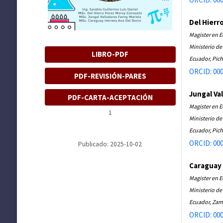
Del Hierr
Magister en 
Ministerio d
LIBRO-PDF
Ecuador, Pich
ORCID: 000
PDF-REVISIÓN-PARES
Jungal Va
PDF-CARTA-ACEPTACIÓN
Magister en 
1
Ministerio de
Ecuador, Pich
ORCID: 000
Publicado: 2025-10-02
Caraguay 
Magister en 
Ministerio de
Ecuador, Zam
ORCID: 000