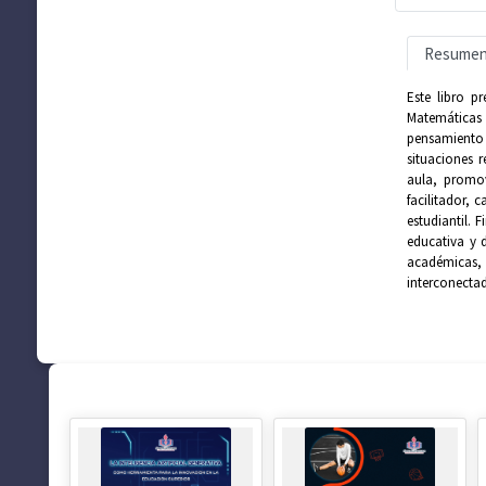
Resume
Este libro p
Matemáticas 
pensamiento 
situaciones r
aula, promov
facilitador, 
estudiantil.
educativa y 
académicas, 
interconecta
SUGERENCIAS