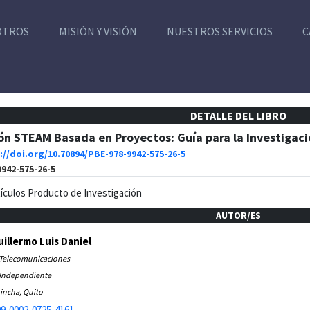
OTROS
MISIÓN Y VISIÓN
NUESTROS SERVICIOS
C
DETALLE DEL LIBRO
n STEAM Basada en Proyectos: Guía para la Investigació
://doi.org/10.70894/PBE-978-9942-575-26-5
9942-575-26-5
tículos Producto de Investigación
AUTOR/ES
uillermo Luis Daniel
 Telecomunicaciones
 Independiente
incha, Quito
9-0002-0725-4161