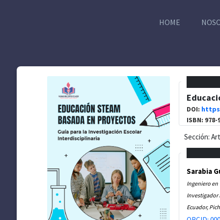
HOME
NOS
Educació
DOI:
https
ISBN: 978-
Sección: Ar
Sarabia G
Ingeniero en
Investigador
Ecuador, Pich
ORCID: 000