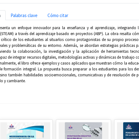
n
Palabras clave
Cómo citar
resenta un enfoque innovador para la enseñanza y el aprendizaje, integrando las
(STEAM) a través del aprendizaje basado en proyectos (ABP). La obra resalta cóm
crítico de los estudiantes al situarlos como protagonistas de su propio proce
eales y problemáticas de su entorno. Además, se abordan estrategias prácticas par
iendo la colaboración, la investigación y la aplicación de herramientas tecn
capaz de integrar recursos digitales, metodologías activas y dinámicas de trabaj
 Finalmente, el libro ofrece ejemplos y casos aplicados que muestran cómo la edu
de formación integral. La propuesta busca preparar a los estudiantes para los de
sino también habilidades socioemocionales, comunicativas y de resolución de p
do y cambiante.