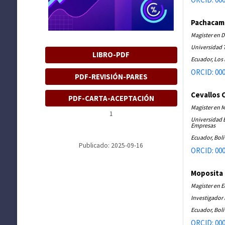
Pachacama
Magister en 
Universidad T
LIBRO-PDF
Ecuador, Los
ORCID: 000
PDF-REVISIÓN-PARES
Cevallos 
PDF-CARTA-ACEPTACIÓN
Magister en M
1
Universidad E
Empresas
Ecuador, Bol
Publicado: 2025-09-16
ORCID: 000
Moposita 
Magister en 
Investigador
Ecuador, Bol
ORCID: 000