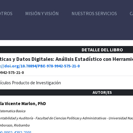
OTROS
MISIÓN Y VISIÓN
NUESTROS SERVICIOS
C
DETALLE DEL LIBRO
cas y Datos Digitales: Análisis Estadístico con Herrami
://doi.org/10.70894/PBE-978-9942-575-21-0
9942-575-21-0
tículos Producto de Investigación
AUTOR/ES
Villa Vicente Marlon, PhD
Matematica Basica
ntabilidad y Auditoría - Facultad de Ciencias Políticas y Administrativas - Universidad N
imborazo, Riobamba
0-0002-4292-2391