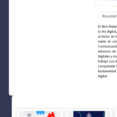
Resume
El libro Mate
la era digita
al lector en
reales en co
Comunicación 
entornos de 
digitales y m
trabajo con d
comprender l
fundamental 
digital.
SUGERENCIAS