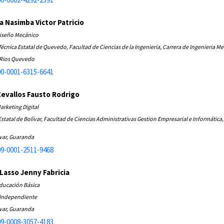
 Nasimba Victor Patricio
Diseño Mecánico
écnica Estatal de Quevedo, Facultad de Ciencias de la Ingenieria, Carrera de Ingenieria M
 Rios Quevedo
0-0001-6315-6641
Cevallos Fausto Rodrigo
arketing Digital
statal de Bolívar, Facultad de Ciencias Administrativas Gestion Empresarial e Informática,
ivar, Guaranda
9-0001-2511-9468
Lasso Jenny Fabricia
Educación Básica
 Independiente
ivar, Guaranda
9-0008-3057-4183