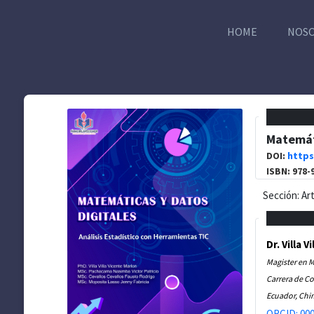
HOME
NOS
Matemáti
DOI:
https
ISBN: 978-
Sección: Ar
Dr. Villa 
Magister en 
Carrera de Co
Ecuador, Ch
ORCID: 000