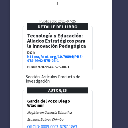
1
Publicado: 2025-07-25
DETALLE DEL LIBRO
Tecnología y Educación:
Aliados Estratégicos para
la Innovación Pedagógica
DOI:
https://doi.org/10.70894/PBE-
978-9942-575-08-1
ISBN: 978-9942-575-08-1
Sección: Artículos Producto de
Investigación
AUTOR/ES
García del Pozo Diego
Wladimir
Magíster en Gerencia Educativa
Ecuador, Bolivar, Chimbo
ORCID: 0009-0003-6787-1863