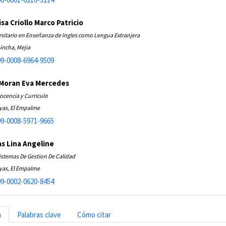
sa Criollo Marco Patricio
rsitario en Enseñanza de Ingles como Lengua Extranjera
incha, Mejia
9-0008-6964-9509
 Moran Eva Mercedes
ocencia y Curriculo
yas, El Empalme
9-0008-5971-9665
as Lina Angeline
istemas De Gestion De Calidad
yas, El Empalme
9-0002-0620-8454
n
Palabras clave
Cómo citar