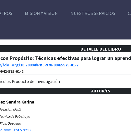
OTROS
MISIÓN Y VISIÓN
NUESTROS SERVICIOS
C
DETALLE DEL LIBRO
con Propósito: Técnicas efectivas para lograr un aprend
://doi.org/10.70894/PBE-978-9942-575-01-2
9942-575-01-2
tículos Producto de Investigación
AUTOR/ES
ez Sandra Karina
ducacion (PhD)
Tecnica de Babahoyo
 Rios, Quevedo
0-0001-6210-3214