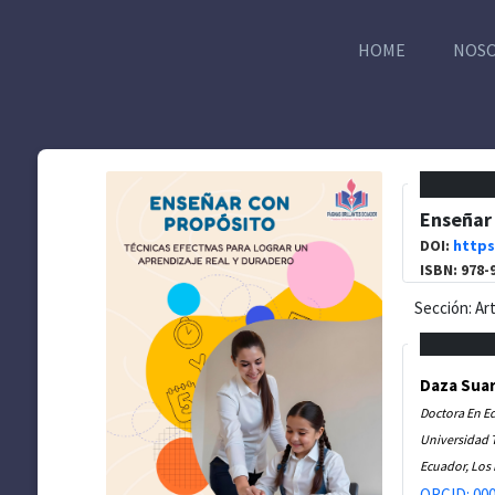
HOME
NOS
Enseñar 
DOI:
https
ISBN: 978-
Sección: Ar
Daza Suar
Doctora En E
Universidad 
Ecuador, Los
ORCID: 000