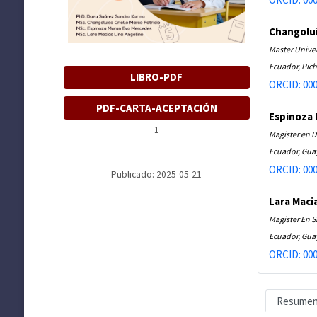
Changolui
Master Unive
Ecuador, Pich
LIBRO-PDF
ORCID: 000
PDF-CARTA-ACEPTACIÓN
Espinoza
1
Magister en D
Ecuador, Gua
ORCID: 000
Publicado: 2025-05-21
Lara Maci
Magister En S
Ecuador, Gua
ORCID: 000
Resume