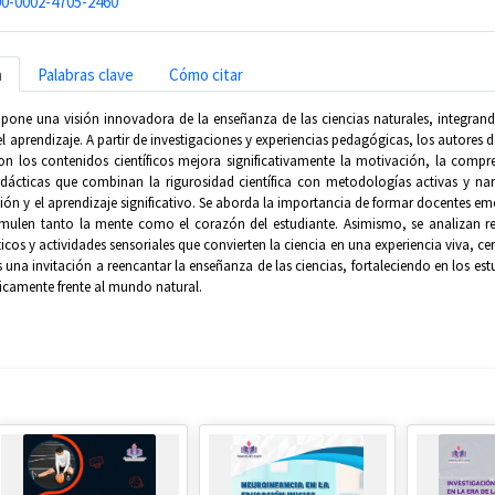
0-0002-4705-2460
n
Palabras clave
Cómo citar
ropone una visión innovadora de la enseñanza de las ciencias naturales, integrand
 aprendizaje. A partir de investigaciones y experiencias pedagógicas, los autore
n los contenidos científicos mejora significativamente la motivación, la compr
didácticas que combinan la rigurosidad científica con metodologías activas y na
ión y el aprendizaje significativo. Se aborda la importancia de formar docentes e
imulen tanto la mente como el corazón del estudiante. Asimismo, se analizan rec
icos y actividades sensoriales que convierten la ciencia en una experiencia viva, 
una invitación a reencantar la enseñanza de las ciencias, fortaleciendo en los es
ticamente frente al mundo natural.