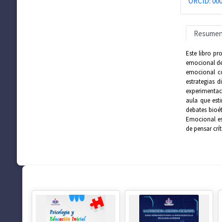
ORCID: 000
Resume
Este libro p
emocional del
emocional co
estrategias 
experimentac
aula que est
debates bioét
Emocional es 
de pensar crí
SUGERENCIAS