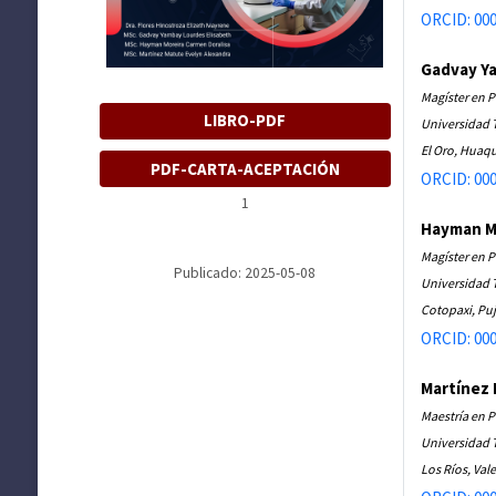
ORCID: 000
Gadvay Y
Magíster en P
LIBRO-PDF
Universidad 
El Oro, Huaqu
PDF-CARTA-ACEPTACIÓN
ORCID: 000
1
Hayman Mo
Magíster en P
Publicado: 2025-05-08
Universidad 
Cotopaxi, Puj
ORCID: 000
Martínez 
Maestría en P
Universidad 
Los Ríos, Val