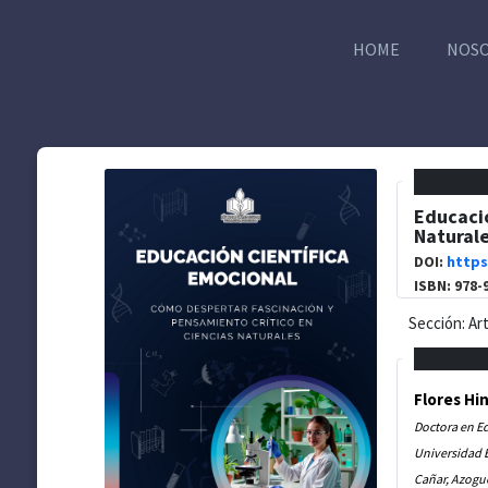
HOME
NOS
Educació
Natural
DOI:
https
ISBN: 978-
Sección: Ar
Flores Hi
Doctora en E
Universidad E
Cañar, Azogu