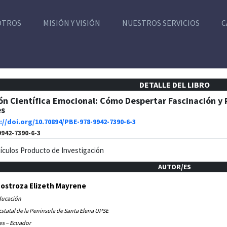
OTROS
MISIÓN Y VISIÓN
NUESTROS SERVICIOS
C
DETALLE DEL LIBRO
n Científica Emocional: Cómo Despertar Fascinación y 
es
://doi.org/10.70894/PBE-978-9942-7390-6-3
9942-7390-6-3
tículos Producto de Investigación
AUTOR/ES
nostroza Elizeth Mayrene
ducación
statal de la Peninsula de Santa Elena UPSE
es – Ecuador