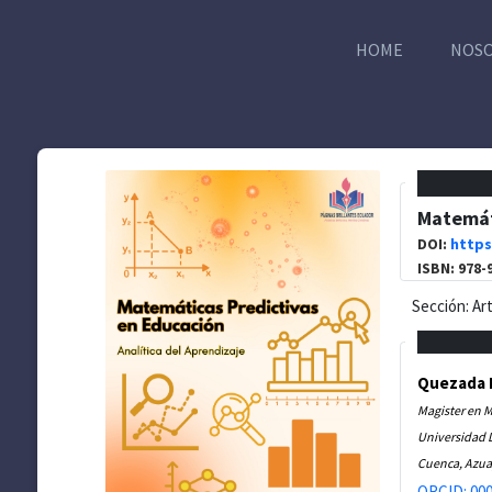
HOME
NOS
Matemáti
DOI:
https
ISBN: 978-
Sección: Ar
Quezada M
Magister en 
Universidad 
Cuenca, Azua
ORCID: 000