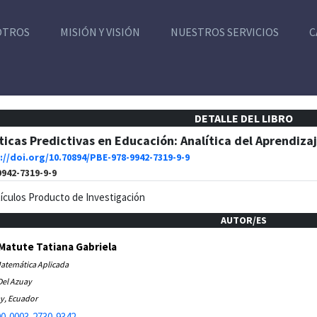
OTROS
MISIÓN Y VISIÓN
NUESTROS SERVICIOS
C
DETALLE DEL LIBRO
cas Predictivas en Educación: Analítica del Aprendiza
://doi.org/10.70894/PBE-978-9942-7319-9-9
9942-7319-9-9
tículos Producto de Investigación
AUTOR/ES
atute Tatiana Gabriela
Matemática Aplicada
Del Azuay
y, Ecuador
0-0003-2730-9342