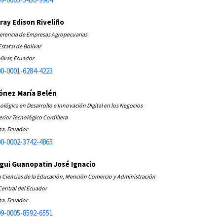
ay Edison Riveliño
Gerencia de Empresas Agropecuarias
statal de Bolívar
lívar, Ecuador
0-0001-6284-4223
ónez María Belén
Maestría Tecnológica en Desarrollo e Innovación Digital en los Negocios
erior Tecnológico Cordillera
ha, Ecuador
0-0002-3742-4865
gui Guanopatin José Ignacio
Licenciado en Ciencias de la Educación, Mención Comercio y Administración
Central del Ecuador
ha, Ecuador
9-0005-8592-6551