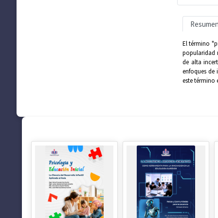
Resume
El término "p
popularidad r
de alta ince
enfoques de i
este término 
SUGERENCIAS