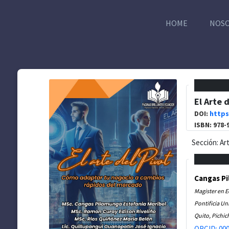
HOME
NOS
El Arte 
DOI:
https
ISBN: 978-
Sección: Ar
Cangas Pi
Pontificia Un
Quito, Pichic
ORCID: 000