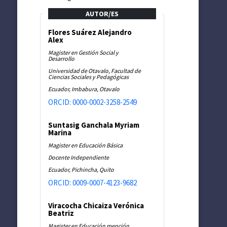
AUTOR/ES
Flores Suárez Alejandro
Alex
Magister en Gestión Social y
Desarrollo
Universidad de Otavalo, Facultad de
Ciencias Sociales y Pedagógicas
Ecuador, Imbabura, Otavalo
ORCID: 0000-0002-3258-2549
Suntasig Ganchala Myriam
Marina
Magister en Educación Básica
Docente Independiente
Ecuador, Pichincha, Quito
ORCID: 0009-0007-4123-9682
Viracocha Chicaiza Verónica
Beatriz
Magister en Educación mención