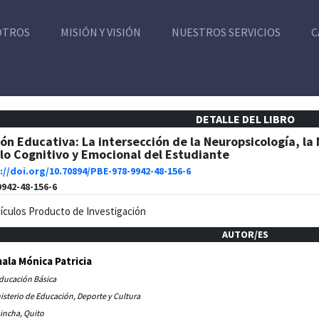
OTROS
MISIÓN Y VISIÓN
NUESTROS SERVICIOS
C
DETALLE DEL LIBRO
ón Educativa: La intersección de la Neuropsicología, la 
lo Cognitivo y Emocional del Estudiante
://doi.org/10.70894/PBE-978-9942-48-156-6
9942-48-156-6
tículos Producto de Investigación
AUTOR/ES
ala Mónica Patricia
Educación Básica
isterio de Educación, Deporte y Cultura
incha, Quito