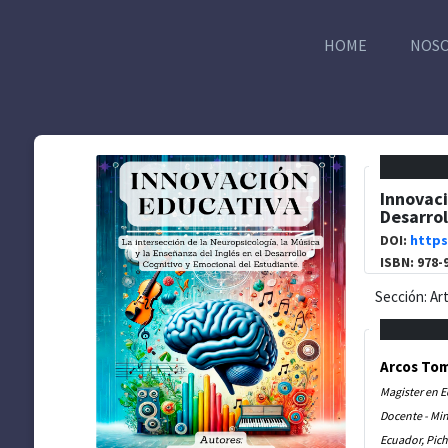
HOME
NOS
Innovaci
Desarrol
DOI:
https
ISBN: 978-
Sección: Ar
Arcos Tom
Magister en 
Docente - Min
Ecuador, Pich