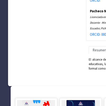
ORCID:
Pacheco N
Licenciada en
Docente - Min
Ecuador, Pich
ORCID: 000
Resume
El alcance d
educativas, l
formal como 
SUGERENCIAS