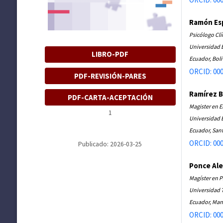
Ramón Esp
Psicólogo Clí
Universidad E
LIBRO-PDF
Ecuador, Boli
ORCID: 000
PDF-REVISIÓN-PARES
Ramírez B
PDF-CARTA-ACEPTACIÓN
Magister en E
1
Universidad E
Ecuador, Sant
ORCID: 000
Publicado: 2026-03-25
Ponce Ale
Magíster en P
Universidad T
Ecuador, Man
ORCID: 000