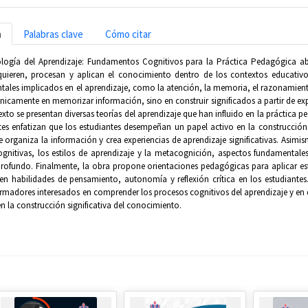
n
Palabras clave
Cómo citar
cología del Aprendizaje: Fundamentos Cognitivos para la Práctica Pedagógica a
uieren, procesan y aplican el conocimiento dentro de los contextos educativos
tales implicados en el aprendizaje, como la atención, la memoria, el razonamien
nicamente en memorizar información, sino en construir significados a partir de exp
texto se presentan diversas teorías del aprendizaje que han influido en la práctica p
ntes enfatizan que los estudiantes desempeñan un papel activo en la construcci
 organiza la información y crea experiencias de aprendizaje significativas. Asimi
cognitivas, los estilos de aprendizaje y la metacognición, aspectos fundamental
profundo. Finalmente, la obra propone orientaciones pedagógicas para aplicar 
len habilidades de pensamiento, autonomía y reflexión crítica en los estudiantes
rmadores interesados en comprender los procesos cognitivos del aprendizaje y en d
en la construcción significativa del conocimiento.