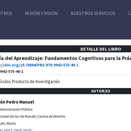
OTROS
MISIÓN Y VISIÓN
NUESTROS SERVICIOS
C
DETALLE DEL LIBRO
ía del Aprendizaje: Fundamentos Cognitivos para la Pr
://doi.org/10.70894/PBE-978-9942-575-40-1
9942-575-40-1
tículos Producto de Investigación
AUTOR/ES
yón Pedro Manuel
Administración Pública
statal del Sur de Manabí, Carrera de Derecho
abi, Manta
0-0002-7878-092X