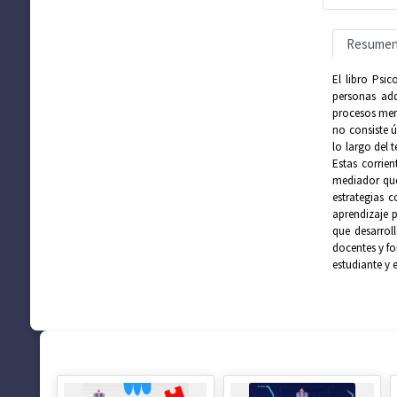
Resume
El libro Psi
personas adq
procesos men
no consiste ú
lo largo del 
Estas corrie
mediador que
estrategias 
aprendizaje 
que desarrol
docentes y fo
estudiante y 
SUGERENCIAS