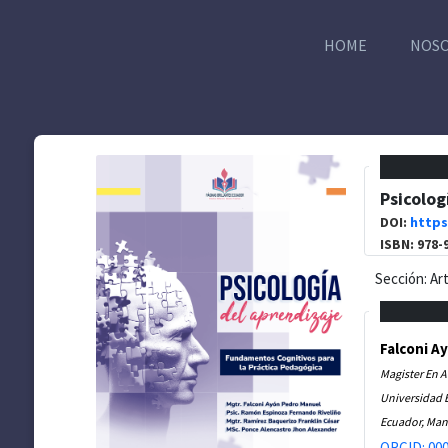
HOME
NOS
Psicolog
DOI:
https
ISBN: 978-
Sección: Ar
Falconi A
Magister En 
Universidad E
Ecuador, Man
ORCID: 000